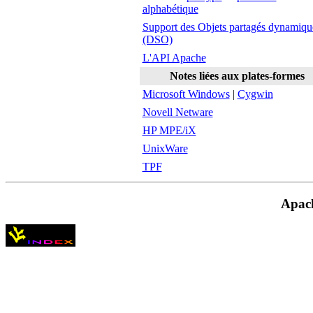
alphabétique
Support des Objets partagés dynamiqu
(DSO)
L'API Apache
Notes liées aux plates-formes
Microsoft Windows
|
Cygwin
Novell Netware
HP MPE/iX
UnixWare
TPF
Apac