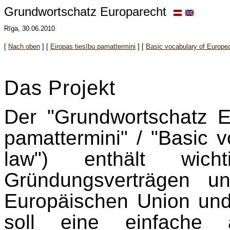
Grundwortschatz Europarecht
Rīga, 30.06.2010
[
Nach oben
]
[
Eiropas tiesību pamattermini
] [
Basic vocabulary of Europe
Das Projekt
Der "Grundwortschatz Eu
pamattermini" / "Basic 
law") enthält wic
Gründungsverträgen u
Europäischen Union und
soll eine einfache a